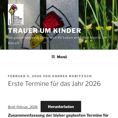
Zum
Inhalt
springen
TRAUER UM KINDER
die gestorben sind, bevor sich ihr Leben entfalten konnte, in
Kiel e.V.
Menü
VERÖFFENTLICHT
FEBRUAR 5, 2026
VON
ANDREA ROBITZSCH
AM
Erste Termine für das Jahr 2026
Herunterladen
Brief-Februar_2026
Zusammenfassung der bisher geplanten Termine für